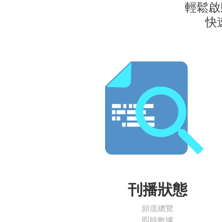
輕鬆啟
快
刊播狀態
頻道總覽
即時數據